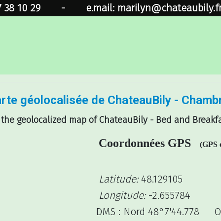
7 38 10 29
-
e.mail: marilyn@chateaubily.f
rte géolocalisée de ChateauBily - Chambr
 the geolocalized map of ChateauBily - Bed and Breakfa
Coordonnées GPS
(GPS c
Latitude:
48.129105
Longitude:
-2.655784
DMS : Nord 48°7'44.778 Ou