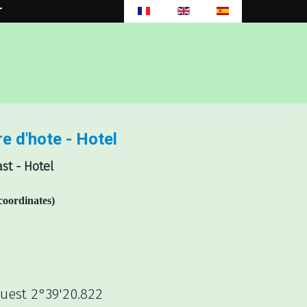
r
×
e d'hote - Hotel
st - Hotel
oordinates)
est 2°39'20.822